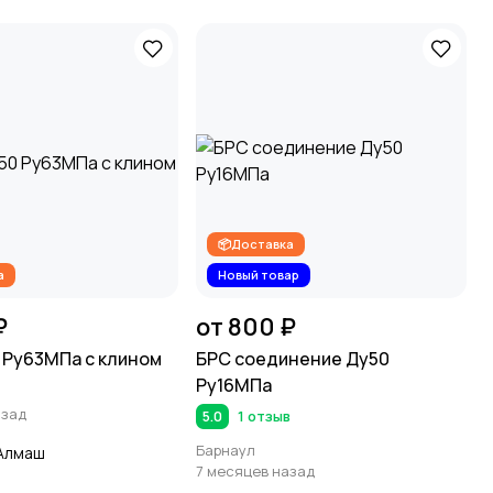
📦Доставка
а
Новый товар
₽
от 800 ₽
 Ру63МПа с клином
БРС соединение Ду50
Ру16МПа
азад
5.0
1 отзыв
Барнаул
Алмаш
7 месяцев назад