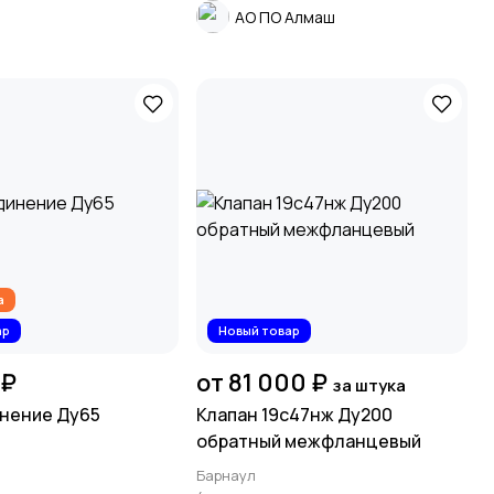
АО ПО Алмаш
а
ар
Новый товар
 ₽
от 81 000 ₽
за штука
нение Ду65
Клапан 19с47нж Ду200
обратный межфланцевый
Барнаул