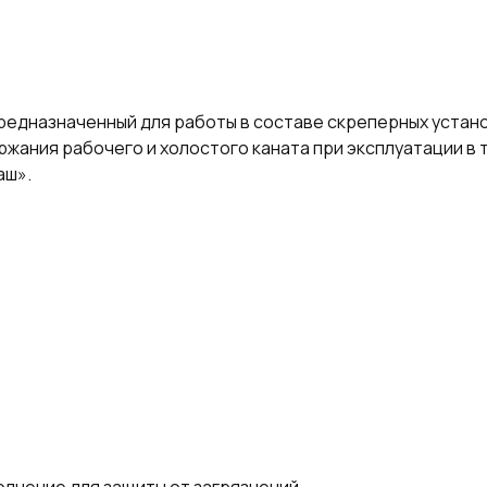
редназначенный для работы в составе скреперных устано
ржания рабочего и холостого каната при эксплуатации в
аш».