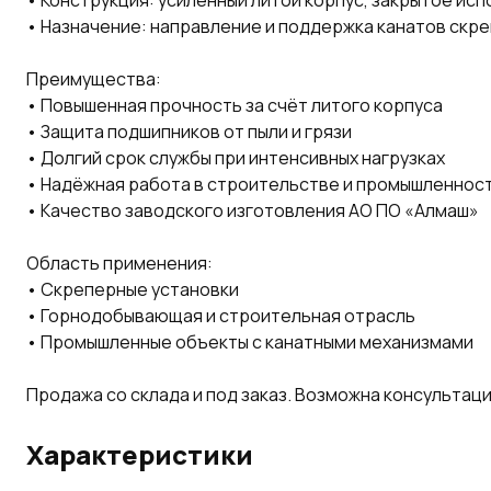
• Конструкция: усиленный литой корпус, закрытое ис
• Назначение: направление и поддержка канатов скр
Преимущества:
• Повышенная прочность за счёт литого корпуса
• Защита подшипников от пыли и грязи
• Долгий срок службы при интенсивных нагрузках
• Надёжная работа в строительстве и промышленнос
• Качество заводского изготовления АО ПО «Алмаш»
Область применения:
• Скреперные установки
• Горнодобывающая и строительная отрасль
• Промышленные объекты с канатными механизмами
Продажа со склада и под заказ. Возможна консультаци
Характеристики