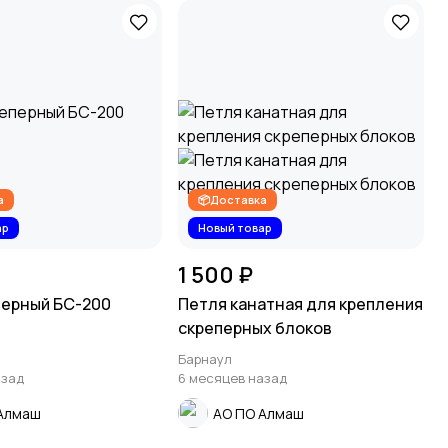
а
📦Доставка
ар
Новый товар
1 500 ₽
перный БС-200
Петля канатная для крепления
скреперных блоков
Барнаул
азад
6 месяцев назад
Алмаш
АО ПО Алмаш