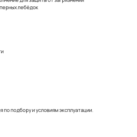
полнение для защиты от загрязнений
еперных лебёдок
ти
я по подбору и условиям эксплуатации.