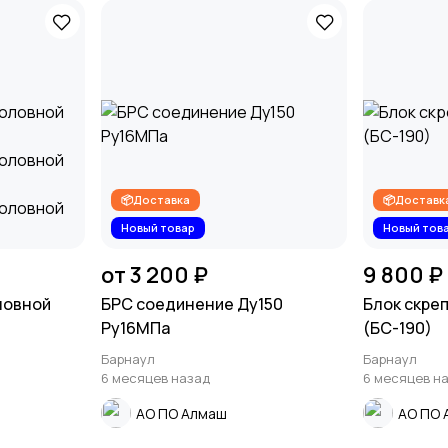
📦Доставка
📦Доставк
Новый товар
Новый тов
от 3 200 ₽
9 800 ₽
ловной
БРС соединение Ду150
Блок скре
Ру16МПа
(БС-190)
Барнаул
Барнаул
6 месяцев назад
6 месяцев н
АО ПО Алмаш
АО ПО 