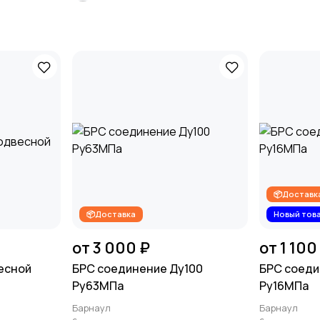
📦Доставк
📦Доставка
Новый тов
от 3 000 ₽
от 1 100
весной
БРС соединение Ду100
БРС соеди
Ру63МПа
Ру16МПа
Барнаул
Барнаул