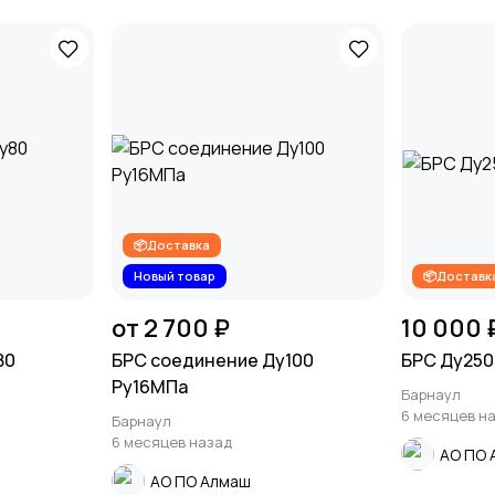
📦Доставка
Новый товар
📦Доставк
от 2 700 ₽
10 000 
80
БРС соединение Ду100
БРС Ду250
Ру16МПа
Барнаул
6 месяцев н
Барнаул
6 месяцев назад
АО ПО 
АО ПО Алмаш