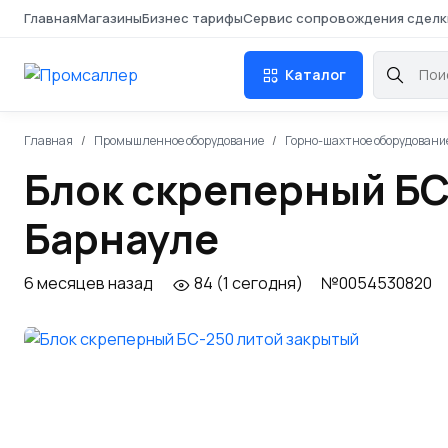
Главная
Магазины
Бизнес тарифы
Сервис сопровождения сделк
Каталог
Главная
Промышленное оборудование
Горно-шахтное оборудовани
Блок скреперный БС
Барнауле
6 месяцев назад
84 (1 сегодня)
№0054530820