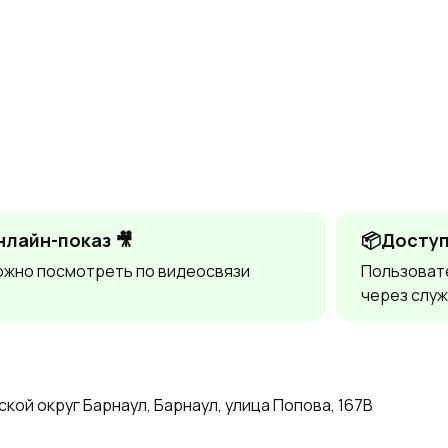
нлайн-показ 🎥
📦Доступ
жно посмотреть по видеосвязи
Пользоват
через служ
кой округ Барнаул, Барнаул, улица Попова, 167В