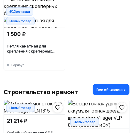
📦Доставка
Новый товар
1 500 ₽
Петля канатная для
крепления скреперных
блоков
Барнаул
Все объявления
Строительство и ремонт
Новый товар
21 214 ₽
Новый товар
Отбойный молоток SDS