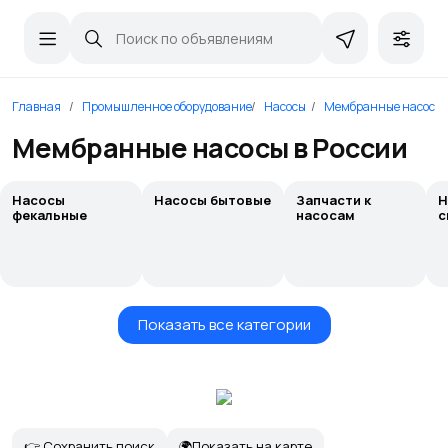
Главная
Промышленное оборудование
Насосы
Мембранные насосы
Мембранные насосы в России
Насосы
Насосы бытовые
Запчасти к
Н
фекальные
насосам
с
Показать все категории
👉 Сохранить поиск
🌍Показать на карте