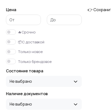
Цена
👉 Сохрани
Винтовые
Гибкие воздуховоды
(шнековые)
конвейеры,
транспортеры
🔥Срочно
Электроремонтное
Оборудование для
📦С доставкой
оборудование
производства
Только новое
микроэлектроники
Только брендовое
Мерники
Конвейеры,
Состояние товара
транспортеры,
нории
Не выбрано
Наличие документов
Автоклавы
Дробилки и
измельчители
Не выбрано
универсальные