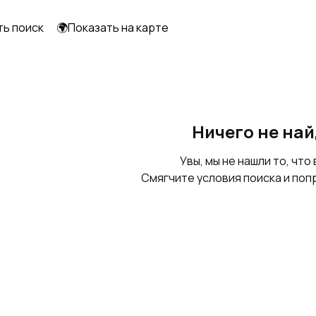
транспортеры
ть поиск
🌍Показать на карте
Сушильные
Пылеулавливающее
комплексы
оборудование
Прессовое
Технологическое
Ничего не на
оборудование
оборудование
Увы, мы не нашли то, что 
Смягчите условия поиска и поп
Емкости
Реакторы
нержавеющие
Шлюзовые затворы
Сепараторы и
центрифуги