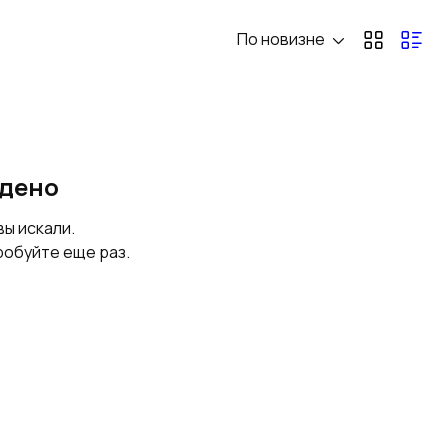
По новизне
Сушильные шкафы
Фильтры воздуха
промышленные
Сушилки
Фильтры
йдено
промышленные
промышленные
вы искали.
робуйте еще раз.
Теплообменники
Смесители
промышленные