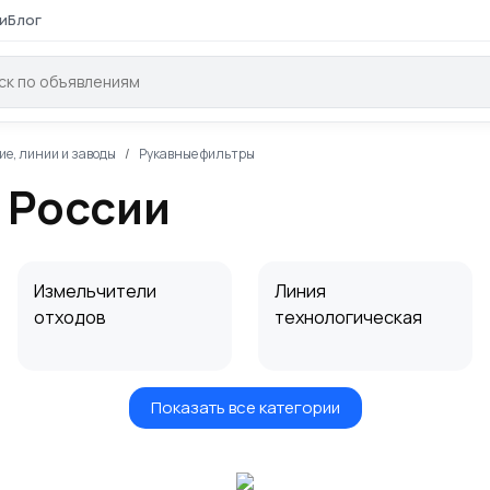
и
Блог
ие, линии и заводы
Рукавные фильтры
 России
Измельчители
Линия
отходов
технологическая
Показать все категории
Роликовые
Ленточные
конвейеры
конвейеры,
(рольганги),
транспортеры