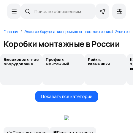
Главная
Электрооборудование, промышленная электроника
Электром
Коробки монтажные в России
Высоковольтное
Профиль
Рейки,
К
оборудование
монтажный
клеммники
э
ы
Показать все категории
👉 Сохранить поиск
🌍Показать на карте