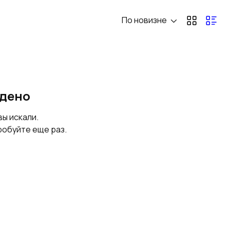
По новизне
Оборудование
Пункты
сбора и передачи
коммерческого
данных в АСКУЭ
учета
йдено
вы искали.
робуйте еще раз.