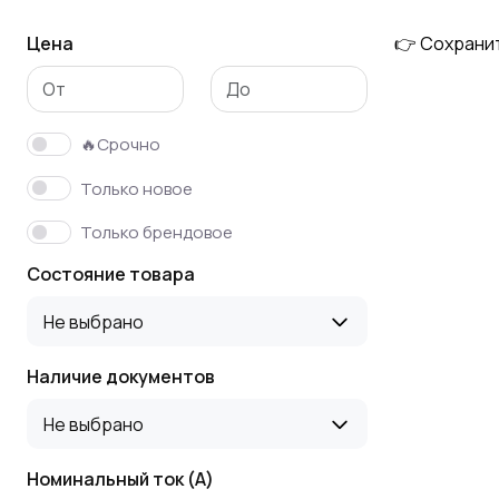
Цена
👉 Сохрани
Энергосберегающе
Пункты
е устройство
распределительные
🔥Срочно
Камеры КСО
Щит
Только новое
распределительный
Только брендовое
Состояние товара
Не выбрано
Наличие документов
Не выбрано
Номинальный ток (А)