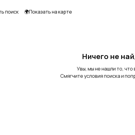
ть поиск
🌍Показать на карте
Стойка аппаратная
Корпуса
электрощитов
Ничего не на
Увы, мы не нашли то, что 
Смягчите условия поиска и поп