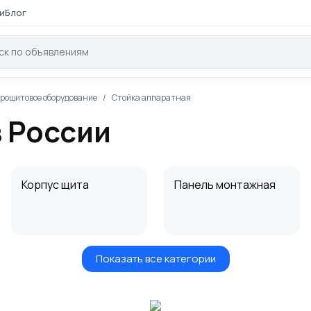
и
Блог
рощитовое оборудование
Стойка аппаратная
в России
Корпус щита
Панель монтажная
Показать все категории
Шины
Бокс монтажный
электротехнические