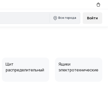
Все города
Войти
Щит
Ящики
распределительный
электротехнические
Блоки управления,
Конденсаторные
зажимы
установки