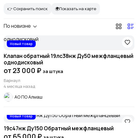
👉 Сохранить поиск
🌍Показать на карте
По новизне
Новый товар
Клапан обратный 19лс38нж Ду50 межфланцевый
однодисковый
от 23 000 ₽
за штука
Барнаул
4 месяца назад
АО ПО Алмаш
Новый товар
19с47нж Ду150 Обратный межфланцевый
от 65 000 ₽
за штука