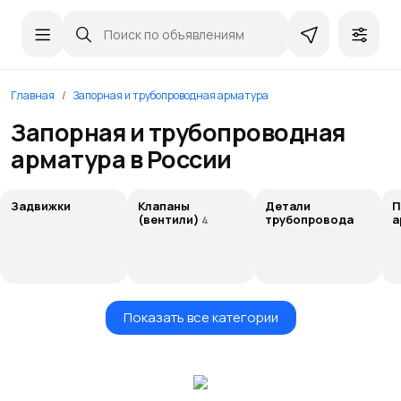
Главная
Запорная и трубопроводная арматура
Запорная и трубопроводная
арматура в России
Задвижки
Клапаны
Детали
П
(вентили)
трубопровода
а
4
Показать все категории