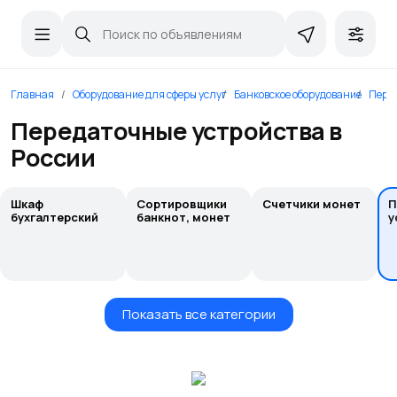
Главная
Оборудование для сферы услуг
Банковское оборудование
Пере
Передаточные устройства в
России
Шкаф
Сортировщики
Счетчики монет
П
бухгалтерский
банкнот, монет
у
Показать все категории