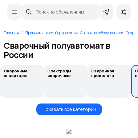
Главная
Промышленное оборудование
Сварочное оборудование
Сваро
Сварочный полуавтомат в
России
Сварочные
Электроды
Сварочная
С
инверторы
сварочные
проволока
п
Показать все категории