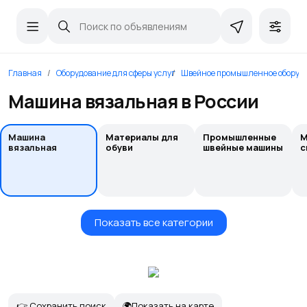
Главная
Оборудование для сферы услуг
Швейное промышленное оборуд
Машина вязальная в России
Машина
Материалы для
Промышленные
М
вязальная
обуви
швейные машины
с
Показать все категории
👉 Сохранить поиск
🌍Показать на карте