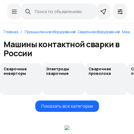
Главная
Промышленное оборудование
Сварочное оборудование
Машин
Машины контактной сварки в
России
Сварочные
Электроды
Сварочная
С
инверторы
сварочные
проволока
п
Показать все категории