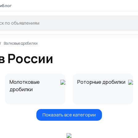
и
Блог
Валковые дробилки
в России
Молотковые
Роторные дробилки
дробилки
Показать все категории