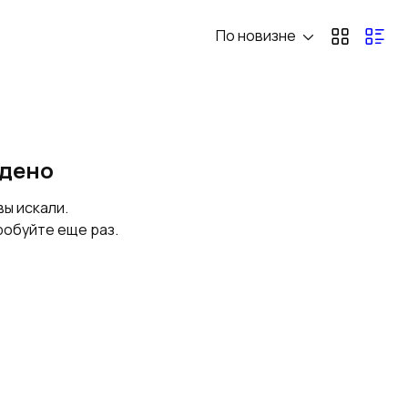
По новизне
йдено
вы искали.
робуйте еще раз.