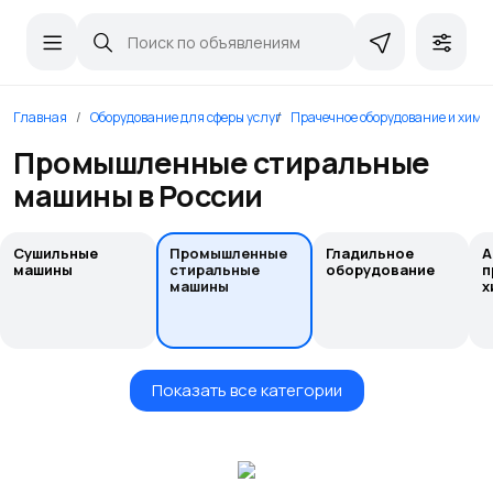
Главная
Оборудование для сферы услуг
Прачечное оборудование и химч
Промышленные стиральные
машины в России
Сушильные
Промышленные
Гладильное
А
машины
стиральные
оборудование
п
машины
х
Показать все категории