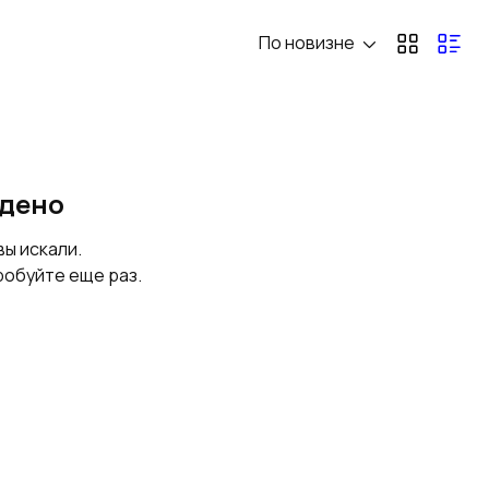
По новизне
йдено
вы искали.
робуйте еще раз.