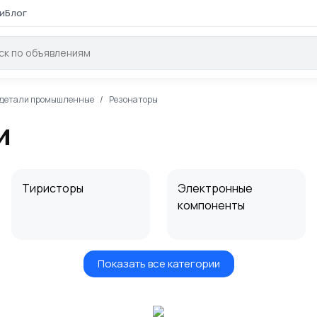
и
Блог
детали промышленные
Резонаторы
и
Тиристоры
Электронные
компоненты
Показать все категории
Диоды