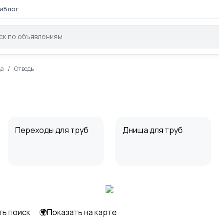
и
Блог
да
Отводы
Переходы для труб
Днища для труб
ть поиск
🌍Показать на карте