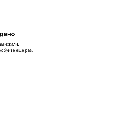
йдено
вы искали.
робуйте еще раз.