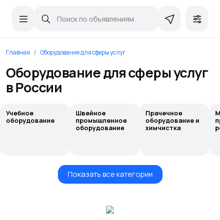
Главная
Оборудование для сферы услуг
Оборудование для сферы услуг
в России
Учебное
Швейное
Прачечное
М
оборудование
промышленное
оборудование и
п
оборудование
химчистка
р
Показать все категории