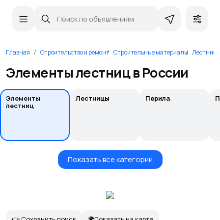
Главная
Строительство и ремонт
Строительные материалы
Лестницы
Элементы лестниц в России
Элементы
Лестницы
Перила
П
лестниц
Показать все категории
👉 Сохранить поиск
🌍Показать на карте