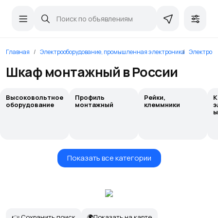
Главная
Электрооборудование, промышленная электроника
Электром
Шкаф монтажный в России
Высоковольтное
Профиль
Рейки,
К
оборудование
монтажный
клеммники
э
ы
Показать все категории
👉 Сохранить поиск
🌍Показать на карте