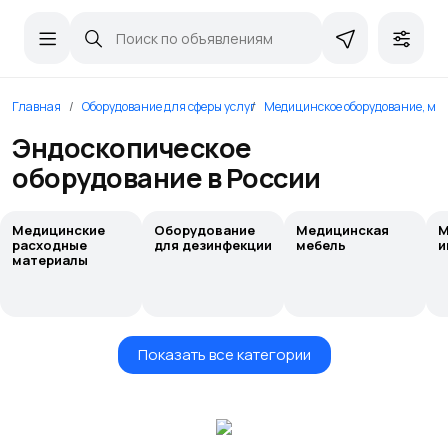
Главная
Оборудование для сферы услуг
Медицинское оборудование, ме
Эндоскопическое
оборудование в России
Медицинские
Оборудование
Медицинская
М
расходные
для дезинфекции
мебель
и
материалы
Показать все категории