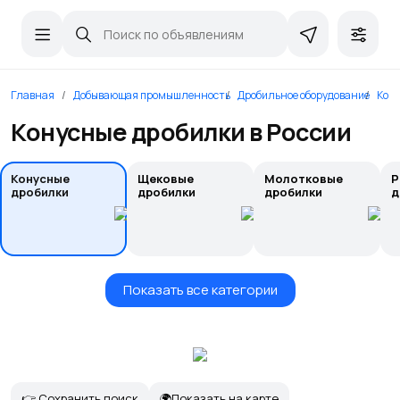
Главная
Добывающая промышленность
Дробильное оборудование
Кон
Конусные дробилки в России
Конусные
Щековые
Молотковые
Р
дробилки
дробилки
дробилки
д
Показать все категории
👉 Сохранить поиск
🌍Показать на карте