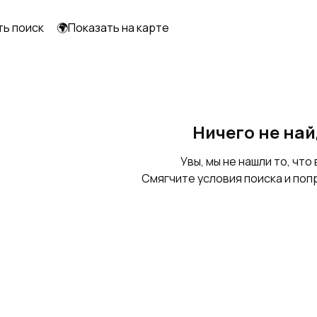
ть поиск
🌍Показать на карте
Оконные отливы
Шпингалеты,
завертки
Ничего не на
Увы, мы не нашли то, что 
Смягчите условия поиска и поп