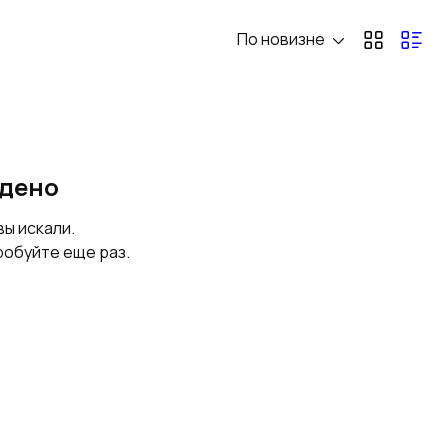
По новизне
Имитация бруса
йдено
вы искали.
робуйте еще раз.