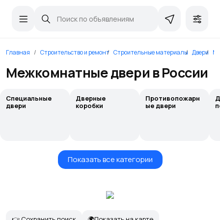
Главная
Строительство и ремонт
Строительные материалы
Двери
Ме
Межкомнатные двери в России
Специальные
Дверные
Противопожарн
Д
двери
коробки
ые двери
п
Показать все категории
👉 Сохранить поиск
🌍Показать на карте