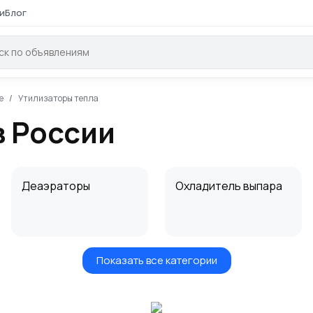
и
Блог
е
Утилизаторы тепла
в России
Деаэраторы
Охладитель выпара
Показать все категории