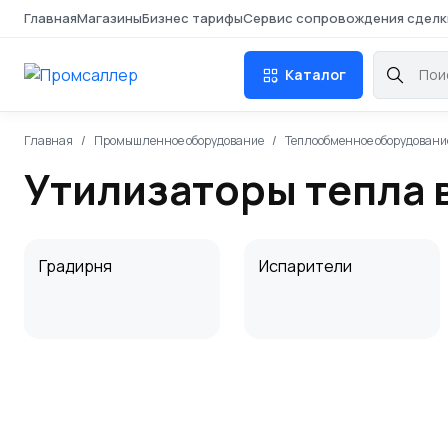
Главная
Магазины
Бизнес тарифы
Сервис сопровождения сделк
Каталог
Главная
Промышленное оборудование
Теплообменное оборудовани
Утилизаторы тепла 
Градирня
Испарители
Запчасти для
Подогреватели
теплообменников
нефти и газа