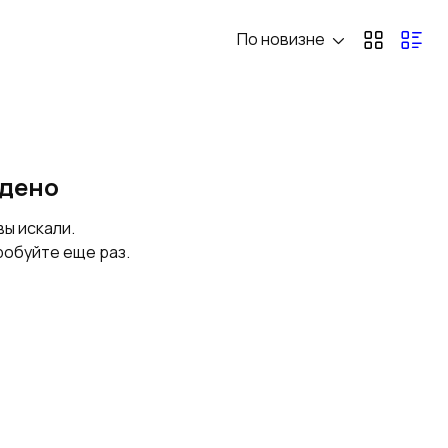
По новизне
йдено
вы искали.
робуйте еще раз.