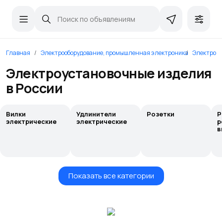
Главная
Электрооборудование, промышленная электроника
Электроус
Электроустановочные изделия
в России
Вилки
Удлинители
Розетки
Р
электрические
электрические
р
в
Показать все категории