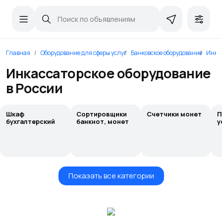
Главная
Оборудование для сферы услуг
Банковское оборудование
Инка
Инкассаторское оборудование
в России
Шкаф
Сортировщики
Счетчики монет
П
бухгалтерский
банкнот, монет
у
Показать все категории