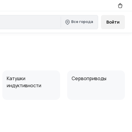
Все города
Войти
Катушки
Сервоприводы
индуктивности
Вибропреобразоват
Разрядник
ель