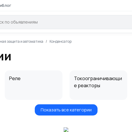
и
Блог
ная защита и автоматика
Конденсатор
ии
Реле
Токоограничивающи
е реакторы
Показать все категории
Электромагнит
Дроссель