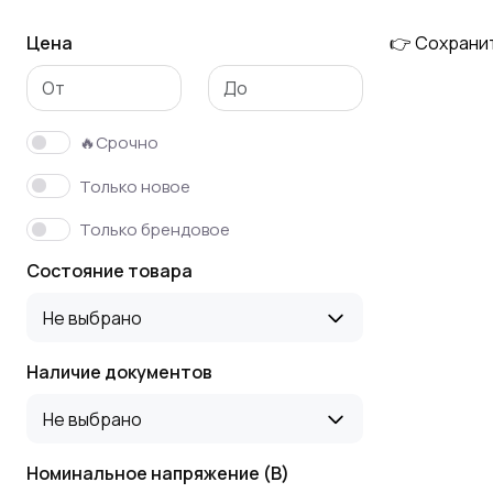
Цена
👉 Сохрани
Зуммеры
Устройства
плавного пуска
🔥Срочно
Промышленные
Реле времени
Только новое
контроллеры
Только брендовое
Состояние товара
Не выбрано
Наличие документов
Не выбрано
Номинальное напряжение (В)