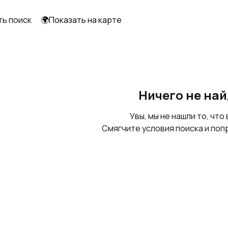
ть поиск
🌍Показать на карте
Терморегуляторы,
Контакты
термостаты
электрические
Ничего не на
Увы, мы не нашли то, что 
Смягчите условия поиска и поп