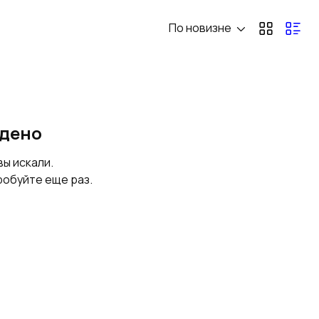
По новизне
Стартеры
Разное
йдено
вы искали.
робуйте еще раз.