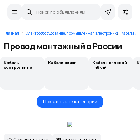
Главная
Электрооборудование, промышленная электроника
Кабели и 
Провод монтажный в России
Кабель
Кабели связи
Кабель силовой
К
контрольный
гибкий
Показать все категории
👉 Сохранить поиск
🌍Показать на карте