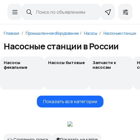
Главная
Промышленное оборудование
Насосы
Насосные станции
Насосные станции в России
Насосы
Насосы бытовые
Запчасти к
Н
фекальные
насосам
с
Показать все категории
👉 Сохранить поиск
🌍Показать на карте