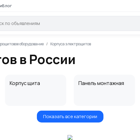
и
Блог
рощитовое оборудование
Корпуса электрощитов
ов в России
Корпус щита
Панель монтажная
Показать все категории
Шины
Бокс монтажный
электротехнические