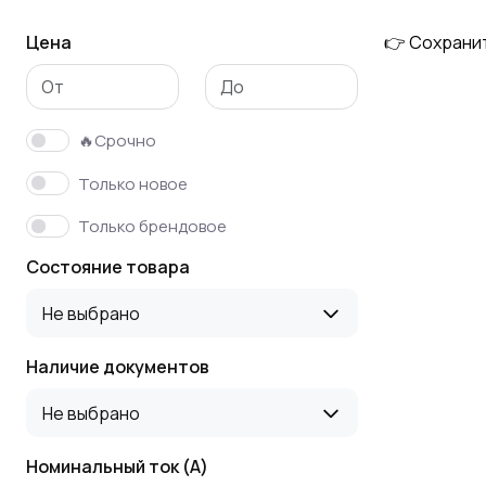
Цена
👉 Сохрани
Энергосберегающе
Пункты
е устройство
распределительные
🔥Срочно
Камеры КСО
Щит
Только новое
распределительный
Только брендовое
Состояние товара
Не выбрано
Наличие документов
Не выбрано
Номинальный ток (А)