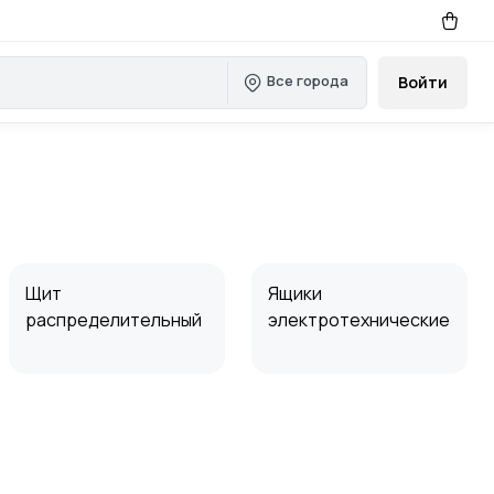
Все города
Войти
Щит
Ящики
распределительный
электротехнические
Блоки управления,
Конденсаторные
зажимы
установки