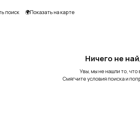
ть поиск
🌍Показать на карте
Стойка аппаратная
Корпуса
электрощитов
Ничего не на
Увы, мы не нашли то, что 
Смягчите условия поиска и поп