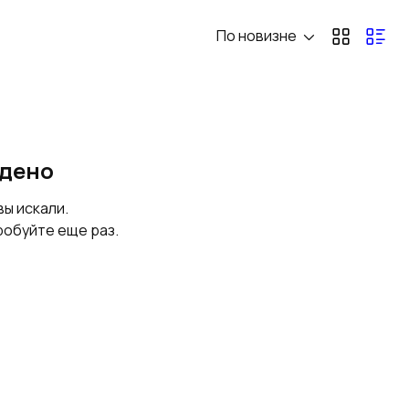
По новизне
Оборудование
Пункты
сбора и передачи
коммерческого
данных в АСКУЭ
учета
йдено
вы искали.
робуйте еще раз.