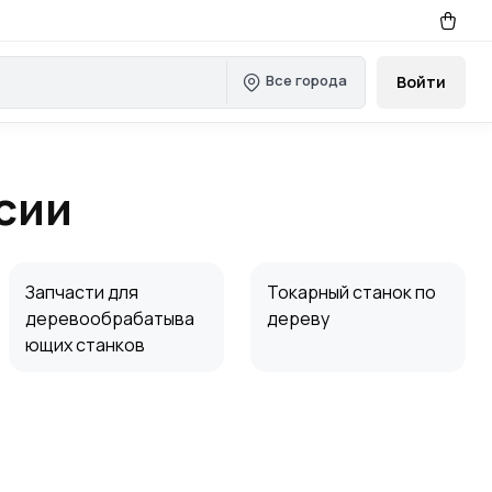
Все города
Войти
сии
Запчасти для
Токарный станок по
деревообрабатыва
дереву
ющих станков
Полотно для пил
Сверлильный станок
по дереву