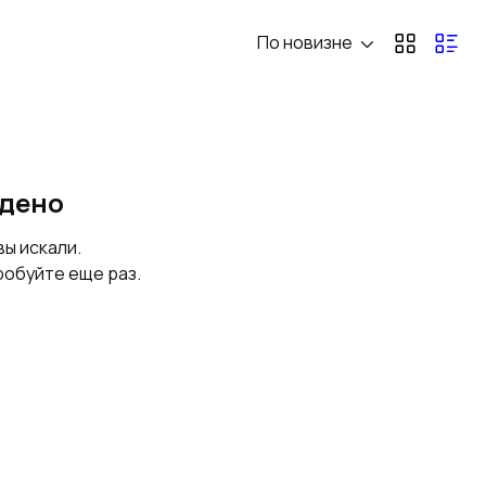
По новизне
Чашкорезный станок
Оцилиндровочный
станок
Лесопильное
Комбинированный
йдено
оборудование
деревообрабатыва
ющий станок
вы искали.
робуйте еще раз.
Каширование
Четырехсторонний
станок
Оборудование для
Аспирационные
паркета
системы