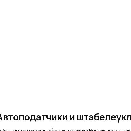
Шлифовальное
оборудование
Автоподатчики и штабелеук
ь Автоподатчики и штабелеукладчики в России. Размеща