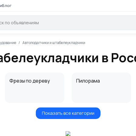
и
Блог
рудование
Автоподатчики и штабелеукладчики
абелеукладчики в Рос
Фрезы по дереву
Пилорама
Показать все категории
Пылеулавливающие
Сушильные камеры
агрегаты
для древесины