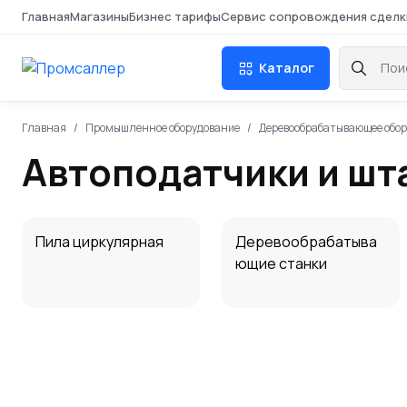
Главная
Магазины
Бизнес тарифы
Сервис сопровождения сделк
Каталог
Главная
Промышленное оборудование
Деревообрабатывающее обо
Автоподатчики и шт
Пила циркулярная
Деревообрабатыва
ющие станки
Стружкоотсос,
Прессы для
пылеотсос
древесины