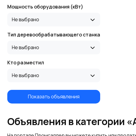
Мощность оборудования (кВт)
Оборудование для
Облицовочные
Не выбрано
паллет, поддонов и
станки
деревянных ящиков
Тип деревообрабатывающего станка
Не выбрано
Кто разместил
Не выбрано
Показать объявления
Объявления в категории «
На портале Промсаллер вы можете купить или продат