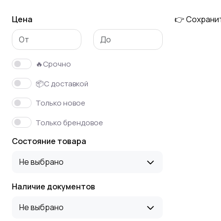
Цена
👉 Сохрани
Линии сращивания
Четырехсторонний
станок
🔥Срочно
Форматно-
Комплектующие к
📦С доставкой
раскроечный станок
сушильным камерам
Только новое
Только брендовое
Оборудование для
Рейсмусы
Состояние товара
производства
пеллет, пеллетайзер
Не выбрано
Наличие документов
Автоподатчики и
Сушильное
штабелеукладчики
оборудование
Не выбрано