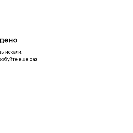
йдено
вы искали.
робуйте еще раз.