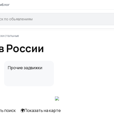
и
Блог
жки стальные
в России
Прочие задвижки
ть поиск
🌍Показать на карте