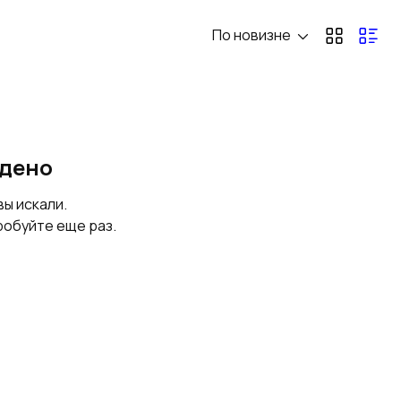
По новизне
йдено
вы искали.
робуйте еще раз.