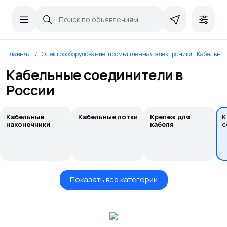
Главная
Электрооборудование, промышленная электроника
Кабельна
Кабельные соединители в
России
Кабельные
Кабельные лотки
Крепеж для
К
наконечники
кабеля
с
Показать все категории