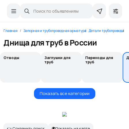
Главная
Запорная и трубопроводная арматура
Детали трубопровода
Д
Днища для труб в России
Отводы
Заглушки для
Переходы для
Д
труб
труб
Показать все категории
👉 Сохранить поиск
🌍Показать на карте