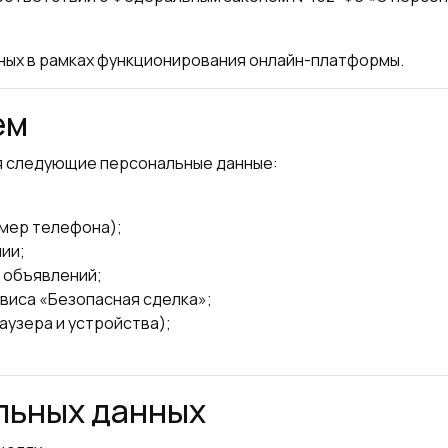
ых в рамках функционирования онлайн-платформы.
ем
я следующие персональные данные:
омер телефона);
ии;
 объявлений;
виса «Безопасная сделка»;
аузера и устройства);
альных данных