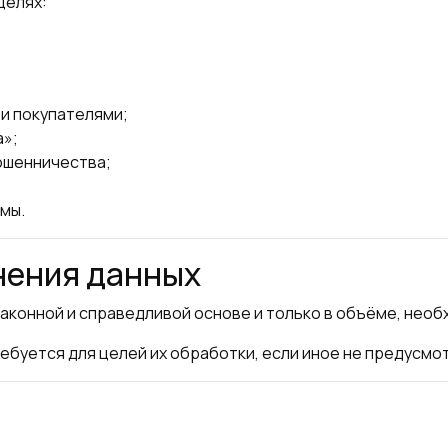
целях:
и покупателями;
а»;
ошенничества;
мы.
анения данных
конной и справедливой основе и только в объёме, необ
ребуется для целей их обработки, если иное не предус