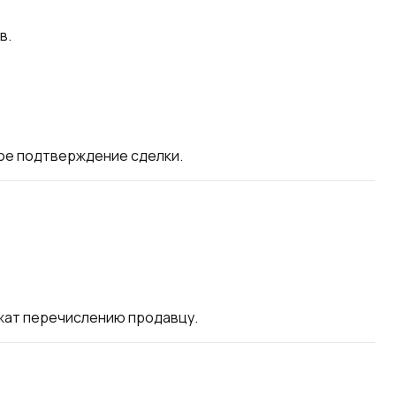
в.
ое подтверждение сделки.
жат перечислению продавцу.