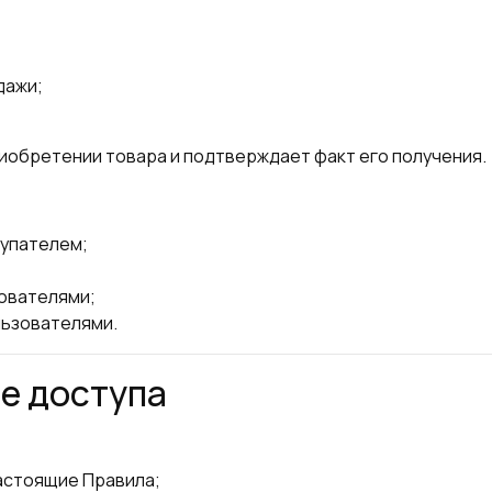
дажи;
иобретении товара и подтверждает факт его получения.
купателем;
ователями;
льзователями.
ие доступа
астоящие Правила;