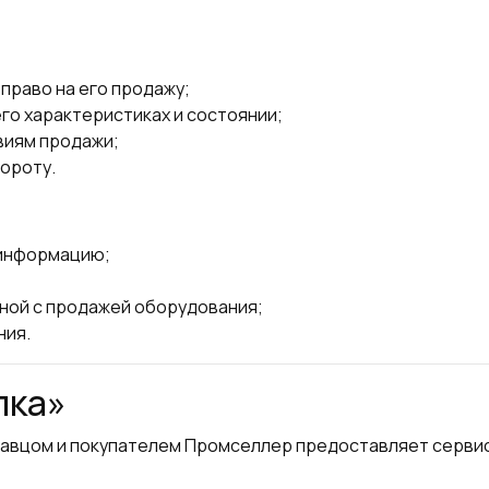
право на его продажу;
о характеристиках и состоянии;
виям продажи;
бороту.
 информацию;
нной с продажей оборудования;
ния.
лка»
авцом и покупателем Промселлер предоставляет сервис