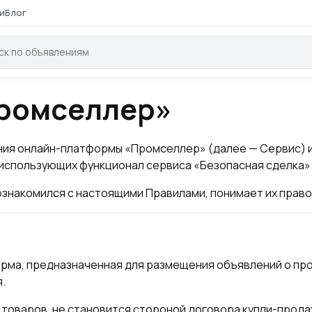
и
Блог
Промселлер»
ия онлайн-платформы «Промселлер» (далее — Сервис) и 
спользующих функционал сервиса «Безопасная сделка»
ознакомился с настоящими Правилами, понимает их право
ма, предназначенная для размещения объявлений о про
.
товаров, не становится стороной договора купли-продаж