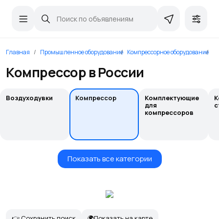
Главная
Промышленное оборудование
Компрессорное оборудование
К
Компрессор в России
Воздуходувки
Компрессор
Комплектующие
К
для
с
компрессоров
Показать все категории
👉 Сохранить поиск
🌍Показать на карте