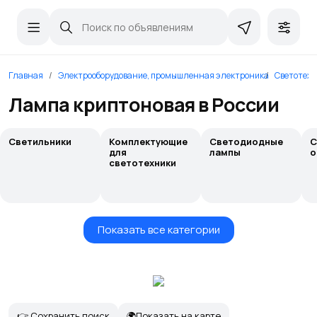
Главная
Электрооборудование, промышленная электроника
Светотехн
Лампа криптоновая в России
Светильники
Комплектующие
Светодиодные
С
для
лампы
о
светотехники
Показать все категории
👉 Сохранить поиск
🌍Показать на карте