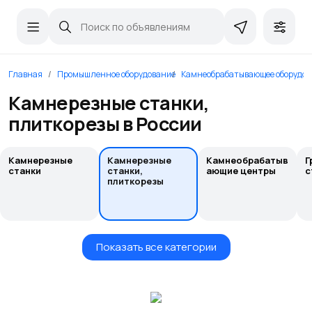
Главная
Промышленное оборудование
Камнеобрабатывающее оборудов
Камнерезные станки,
плиткорезы в России
Камнерезные
Камнерезные
Камнеобрабатыв
Г
станки
станки,
ающие центры
с
плиткорезы
Показать все категории