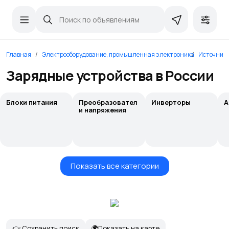
Главная
Электрооборудование, промышленная электроника
Источник
Зарядные устройства в России
Блоки питания
Преобразовател
Инверторы
А
и напряжения
Показать все категории
👉 Сохранить поиск
🌍Показать на карте