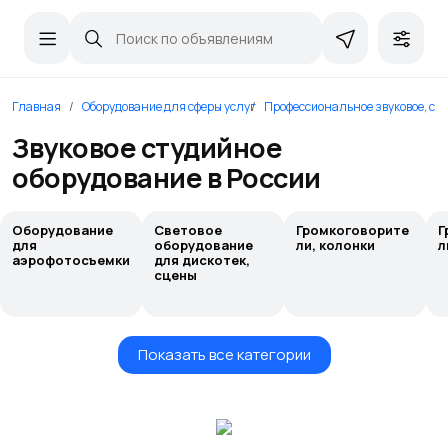
Главная
Оборудование для сферы услуг
Профессиональное звуковое, све
Звуковое студийное
оборудование в России
Оборудование
Световое
Громкоговорите
Г
для
оборудование
ли, колонки
л
аэрофотосъемки
для дискотек,
сцены
Показать все категории