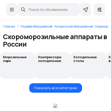
Главная
Пищевое оборудование
Холодильное оборудование
Скороморо
Скороморозильные аппараты в
России
Морозильные
Компрессоры
Холодильные
Х
лари
холодильные
столы
в
Показать все категории