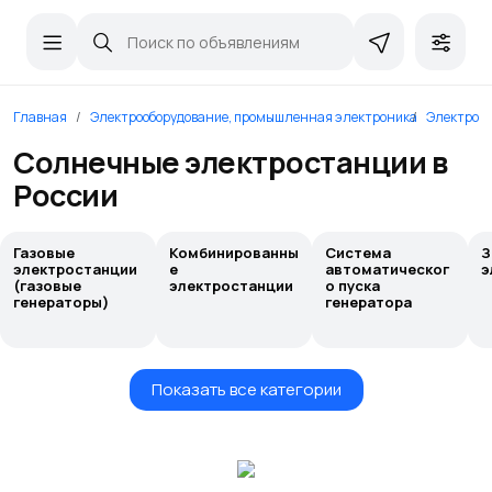
Главная
Электрооборудование, промышленная электроника
Электрост
Солнечные электростанции в
России
Газовые
Комбинированны
Система
З
электростанции
е
автоматическог
э
(газовые
электростанции
о пуска
генераторы)
генератора
Показать все категории