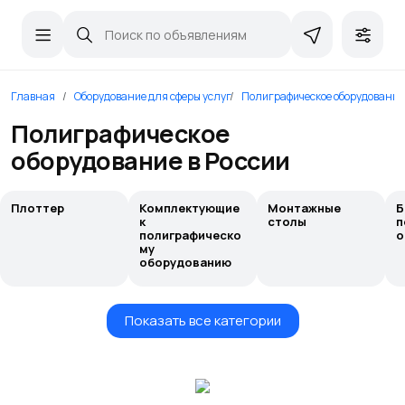
Главная
Оборудование для сферы услуг
Полиграфическое оборудование
Полиграфическое
оборудование в России
Плоттер
Комплектующие
Монтажные
Б
к
столы
п
полиграфическо
о
му
оборудованию
Показать все категории