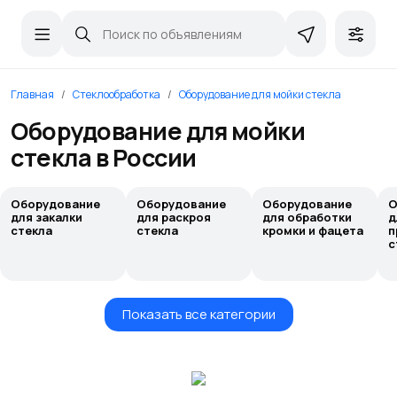
Главная
Стеклообработка
Оборудование для мойки стекла
Оборудование для мойки
стекла в России
Оборудование
Оборудование
Оборудование
О
для закалки
для раскроя
для обработки
д
стекла
стекла
кромки и фацета
п
с
Показать все категории