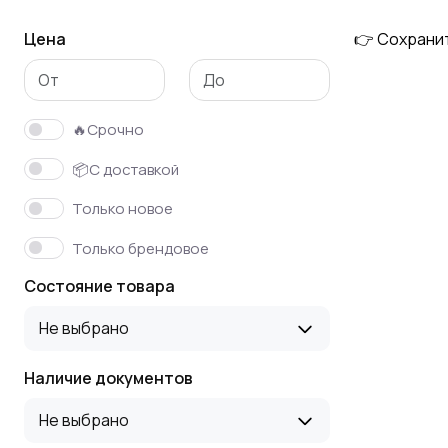
Цена
👉 Сохрани
Сварочные
Электросварочные
материалы
аппараты
🔥Срочно
Машины контактной
Сварочные агрегаты,
📦С доставкой
сварки
электростанции
Только новое
Только брендовое
Сопутствующее к
Инверторы
Состояние товара
сварочному
сварочные
оборудованию
Не выбрано
Наличие документов
Аппараты
Аппараты
ультразвуковой
конденсаторной
Не выбрано
сварки
(импульсной) сварки