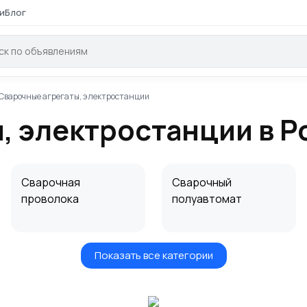
и
Блог
Сварочные агрегаты, электростанции
, электростанции в Р
Сварочная
Сварочный
проволока
полуавтомат
Показать все категории
Электрододержател
Сварочные
и
инструменты