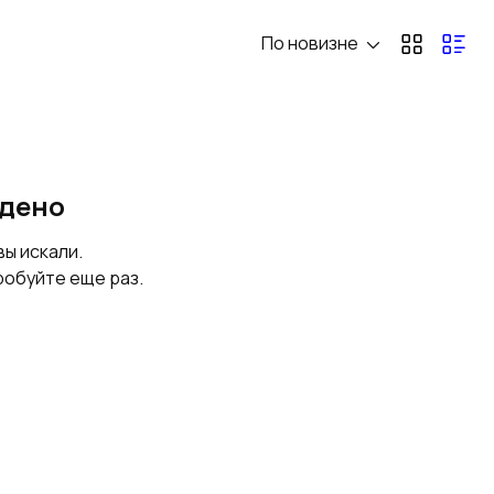
По новизне
Наплавочные
Проволока
электроды
сварочная
Аппараты
Автоматизация
йдено
контактной сварки
сварки
вы искали.
робуйте еще раз.
Специализированны
Аппараты лазерной
е сварочные
сварки
аппараты
Реостаты
балластные, блоки,
регуляторы