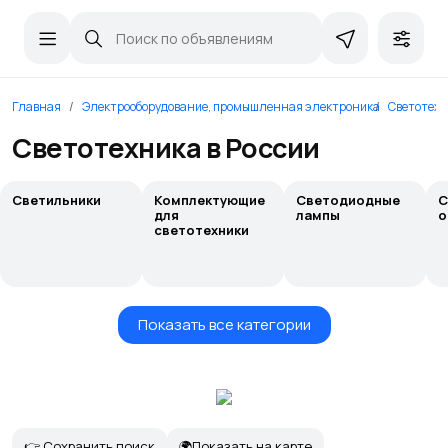
Главная
Электрооборудование, промышленная электроника
Светотехн
Светотехника в России
Светильники
Комплектующие
Светодиодные
С
для
лампы
о
светотехники
Показать все категории
👉 Сохранить поиск
🌍Показать на карте