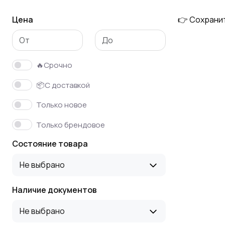
Цена
👉 Сохрани
Флотационное
Подземные
оборудование
самоходные машины
🔥Срочно
📦С доставкой
Только новое
Только брендовое
Состояние товара
Не выбрано
Наличие документов
Не выбрано