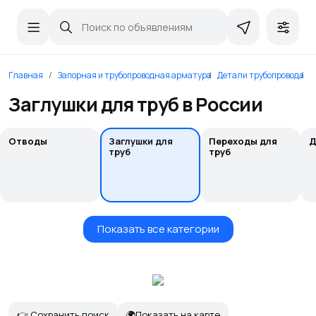
Главная
Запорная и трубопроводная арматура
Детали трубопровода
З
Заглушки для труб в России
Отводы
Заглушки для
Переходы для
Д
труб
труб
Показать все категории
👉 Сохранить поиск
🌍Показать на карте