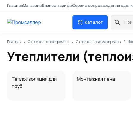
Главная
Магазины
Бизнес тарифы
Сервис сопровождения сделк
Каталог
Главная
Строительство и ремонт
Строительные материалы
Из
Утеплители (теплои
Теплоизоляция для
Монтажная пена
труб
Крепеж для изоляции
Пенопласт