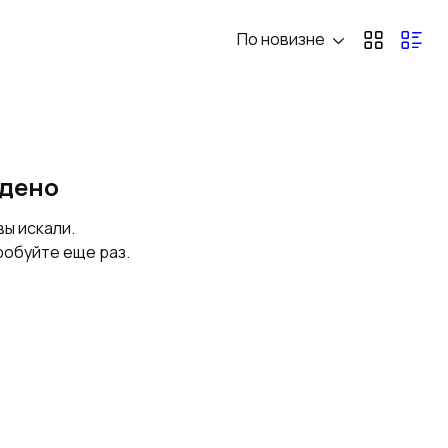
По новизне
йдено
вы искали.
робуйте еще раз.