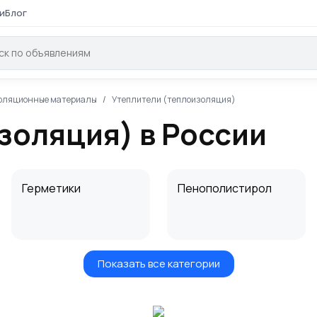
и
Блог
оляционные материалы
Утеплители (теплоизоляция)
золяция) в России
Герметики
Пенополистирол
Показать все категории
Битум